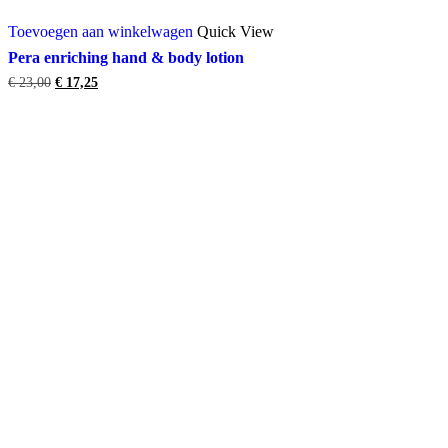
Toevoegen aan winkelwagen
Quick View
Pera enriching hand & body lotion
Oorspronkelijke
Huidige
€
23,00
€
17,25
prijs
prijs
was:
is:
€ 23,00.
€ 17,25.