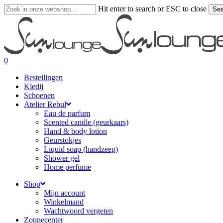
Skip
Hit enter to search or ESC to close
Sea
to
Close
main
Search
content
search
0
Menu
Bestellingen
Kledij
Schoenen
Atelier Rebul
Eau de parfum
Scented candle (geurkaars)
Hand & body lotion
Geurstokjes
Liquid soap (handzeep)
Shower gel
Home perfume
Shop
Mijn account
Winkelmand
Wachtwoord vergeten
Zonnecenter