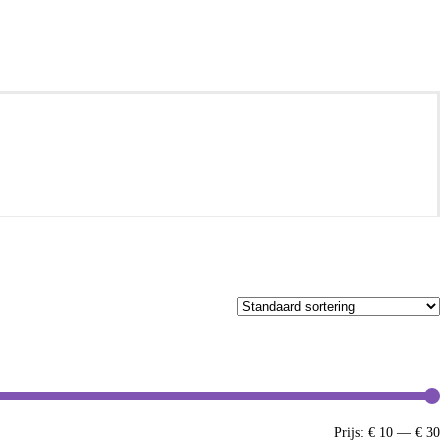
M
M
Prijs:
€ 10
—
€ 30