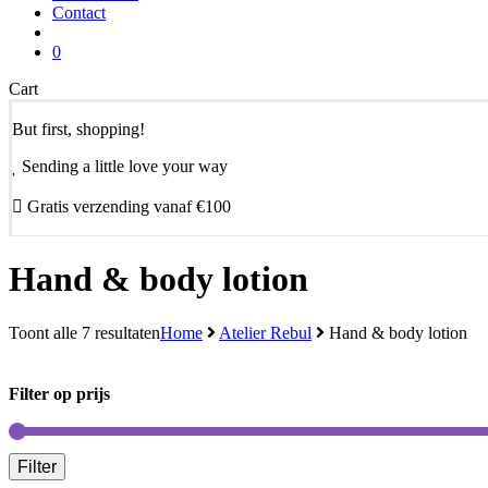
Contact
search
0
Close
Cart
Cart
But first, shopping!
Sending a little love your way
Gratis verzending vanaf €100
Hand & body lotion
Toont alle 7 resultaten
Home
Atelier Rebul
Hand & body lotion
Filter op prijs
Filter